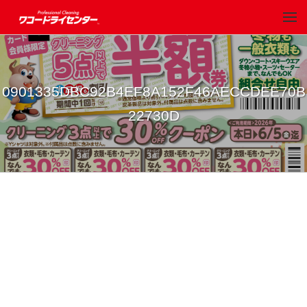
0901335DBC92B4EF8A152F46AECCDEE70B
22730D