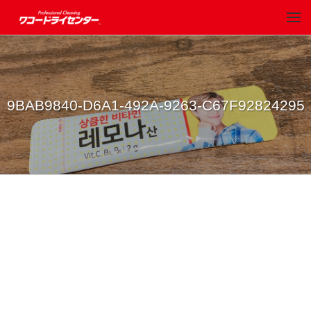
9BAB9840-D6A1-492A-9263-C67F92824295