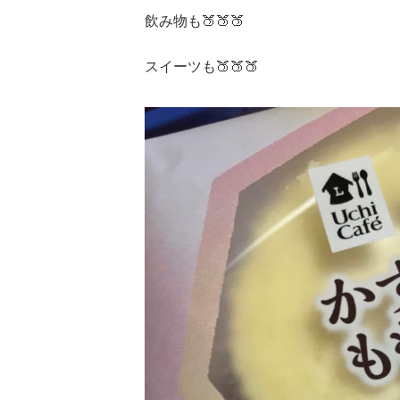
飲み物も🍑🍑🍑
スイーツも🍑🍑🍑