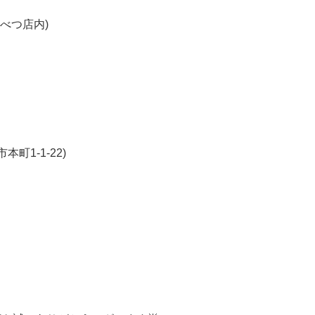
んべつ店内)
町1-1-22)
k
r
ail