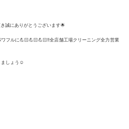
き誠にありがとうございます🌟
ルに💪🏻💪🏻💪🏻‼️全店舗工場クリーニング全力営業
ましょう☺️