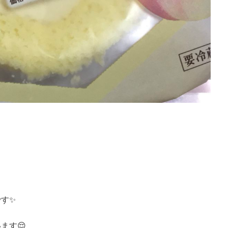
）
す✨
ます😌