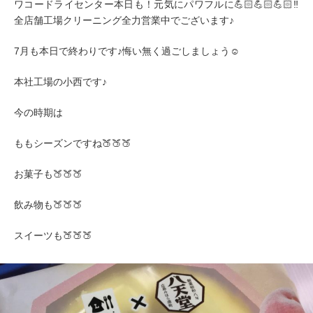
ワコードライセンター本日も！元気にパワフルに💪🏻💪🏻💪🏻‼️
全店舗工場クリーニング全力営業中でございます♪
7月も本日で終わりです♪悔い無く過ごしましょう☺️
本社工場の小西です♪
今の時期は
ももシーズンですね🍑🍑🍑
お菓子も🍑🍑🍑
飲み物も🍑🍑🍑
スイーツも🍑🍑🍑