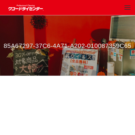
85A67297-37C6-4A71-A202-010087359C65