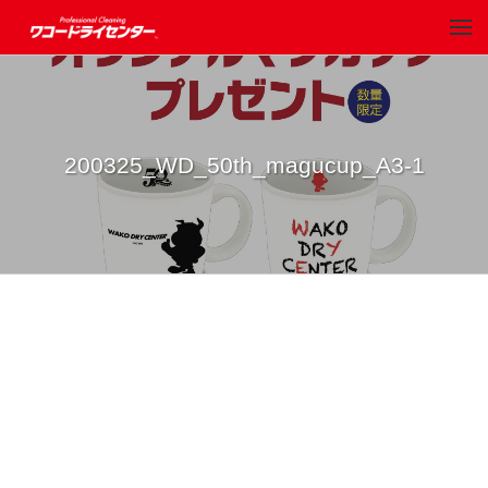
200325_WD_50th_magucup_A3-1