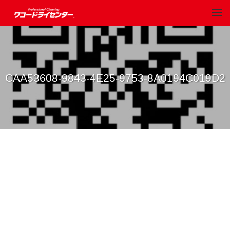
CAA53608-9843-4E25-9753-8A0194C019D2