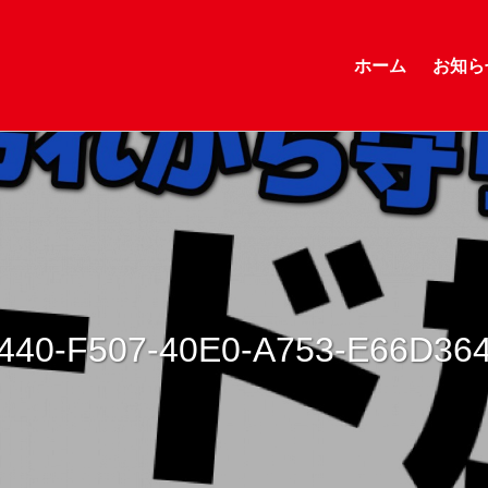
ホーム
お知ら
440-F507-40E0-A753-E66D36