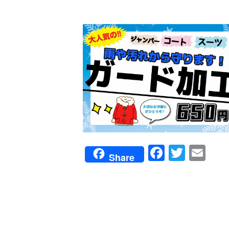
Faceboo
Twitte
Em
Share