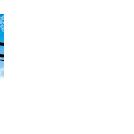
k
r
ail