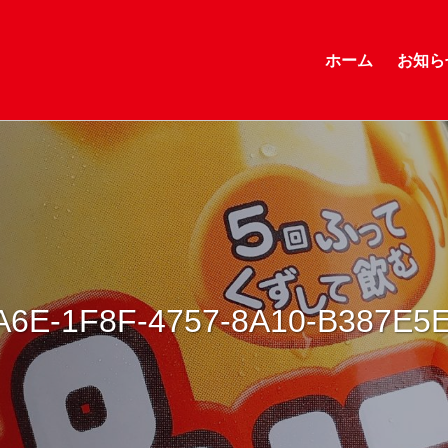
ホーム
お知ら
A6E-1F8F-4757-8A10-B387E5