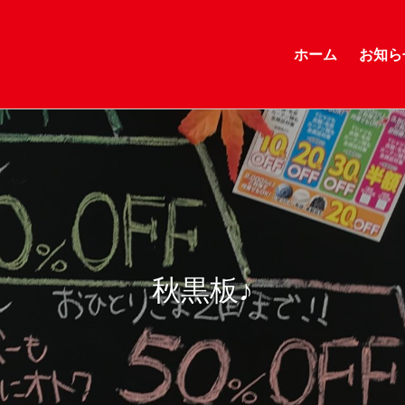
ホーム
お知ら
秋黒板♪