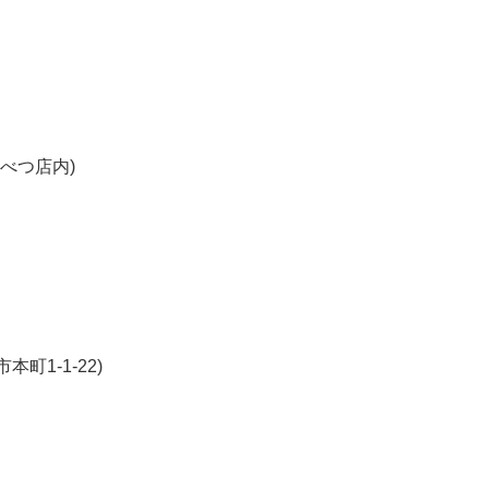
んべつ店内)
町1-1-22)