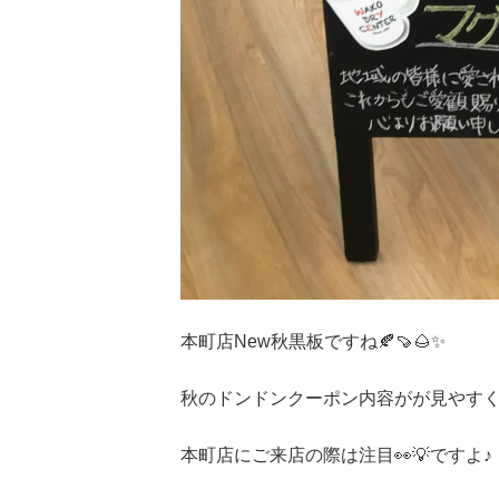
本町店New秋黒板ですね🍂🍠🌰✨
秋のドンドンクーポン内容がが見やすく
本町店にご来店の際は注目👀💡ですよ♪