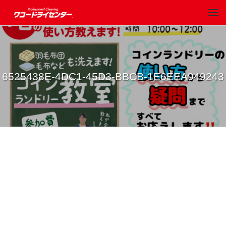
6525438E-4DC1-45D3-BBCB-1E6EEA949243