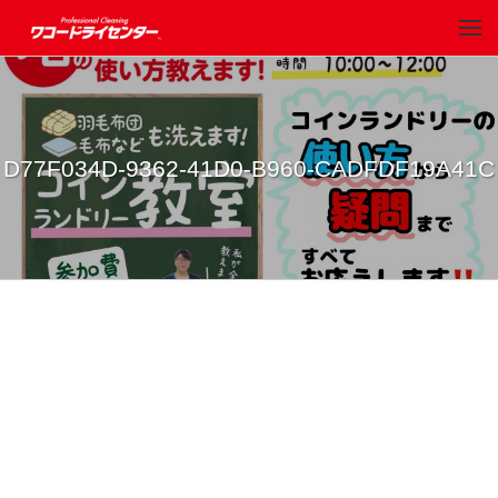
D77F034D-9362-41D0-B960-CADFDF19A41C