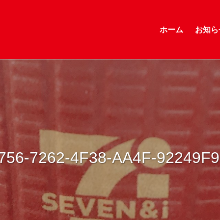
ホーム
お知ら
756-7262-4F38-AA4F-92249F