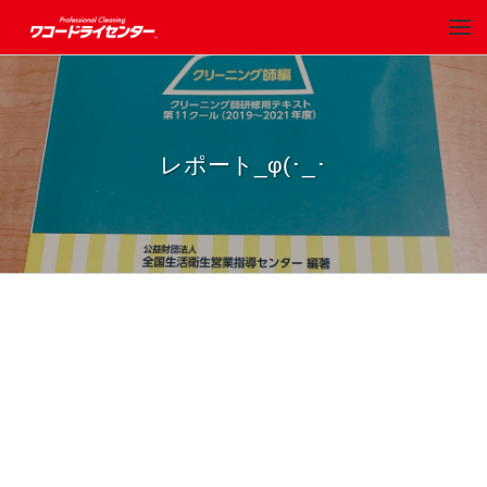
レポート_φ(･_･