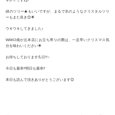
緑のツリー🎄もいいですが、まるで氷のようなクリスタルツリ
ーもまた良き😊🌟
ウキウキしてきました♪
WAKO南が丘本店にお立ち寄りの際は、一足早いクリスマス気
分を味わいください🌟
お待ちしております💪🏻‼️✨
今日も最幸‼️明日も最幸‼️
本日も読んで頂きありがとうございます😊