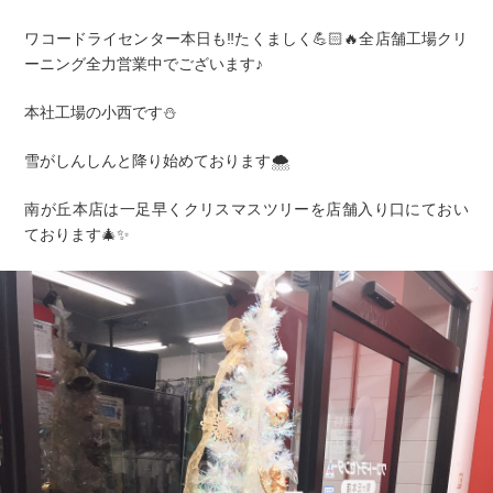
ワコードライセンター本日も‼️たくましく💪🏻🔥全店舗工場クリ
ーニング全力営業中でございます♪
本社工場の小西です⛄️
雪がしんしんと降り始めております🌨
南が丘本店は一足早くクリスマスツリーを店舗入り口にておい
ております🎄✨