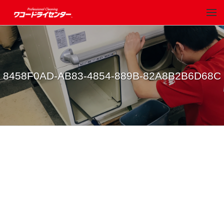
8458F0AD-AB83-4854-889B-82A8B2B6D68C