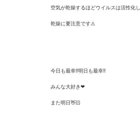
空気が乾燥するほどウイルスは活性化し
乾燥に要注意です⚠️
今日も最幸‼️明日も最幸‼️
みんな大好き❤
また明日👋🏻