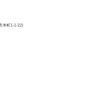
町1-1-22)
k
r
ail