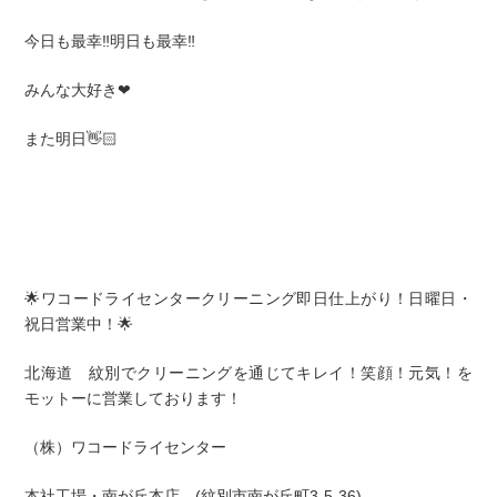
今日も最幸‼️明日も最幸‼️
みんな大好き❤
また明日👋🏻
🌟ワコードライセンタークリーニング即日仕上がり！日曜日・
祝日営業中！🌟
北海道 紋別でクリーニングを通じてキレイ！笑顔！元気！を
モットーに営業しております！
（株）ワコードライセンター
本社工場・南が丘本店 (紋別市南が丘町3-5-36)