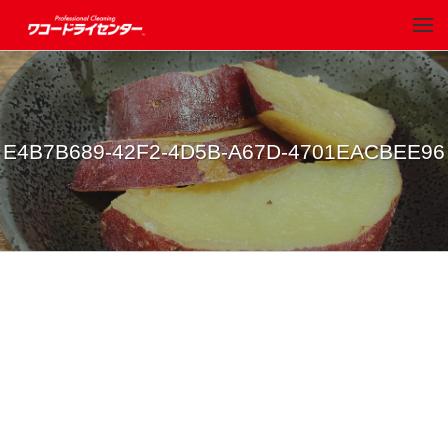
E4B7B689-42F2-4D5B-A67D-4701EACBEE96