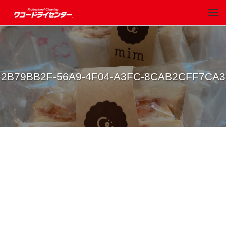
2B79BB2F-56A9-4F04-A3FC-8CAB2CFF7CA3