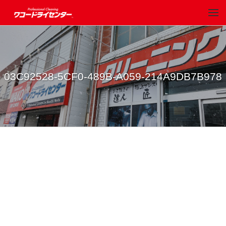
03C92528-5CF0-489B-A059-214A9DB7B978