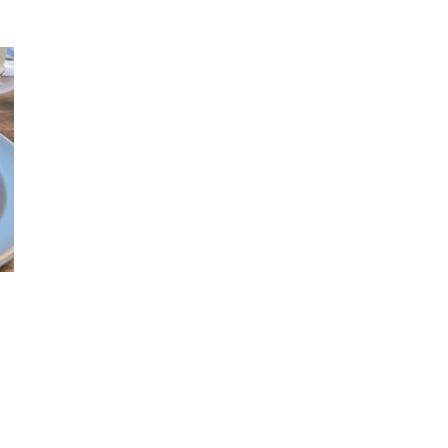
k
r
ail