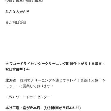
今日も最幸‼️明日も最幸‼️
みんな大好き❤
また明日👋🏻
🌟
ワコードライセンタークリーニング即日仕上がり！日曜日・
祝日営業中！
🌟
北海道 紋別でクリーニングを通じてキレイ！笑顔！元気！を
モットーに営業しております！
（株）ワコードライセンター
本社工場・南が丘本店 (紋別市南が丘町3-5-36)