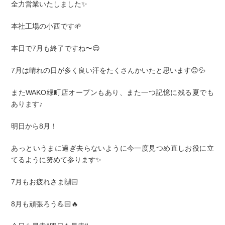
全力営業いたしました✨
本社工場の小西です🌱
本日で7月も終了ですね〜😌
7月は晴れの日が多く良い汗をたくさんかいたと思います😊💦
またWAKO緑町店オープンもあり、また一つ記憶に残る夏でも
あります♪
明日から8月！
あっというまに過ぎ去らないように今一度見つめ直しお役に立
てるように努めて参ります✨
7月もお疲れさま🙌🏻
8月も頑張ろう💪🏻🔥