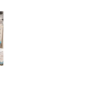
k
r
ail