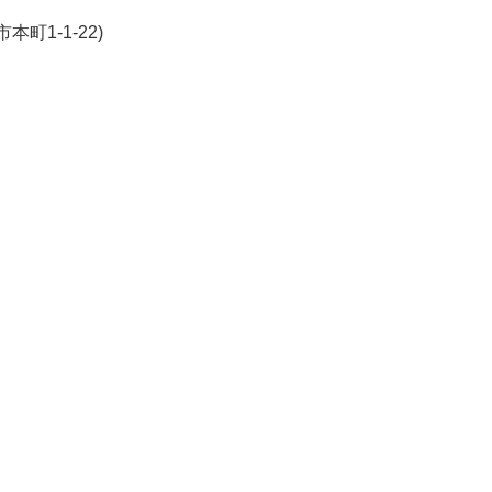
町1-1-22)
k
r
ail