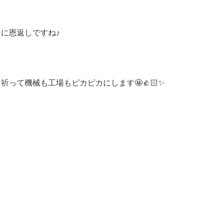
に恩返しですね♪
って機械も工場もピカピカにします🤩👍🏻✨