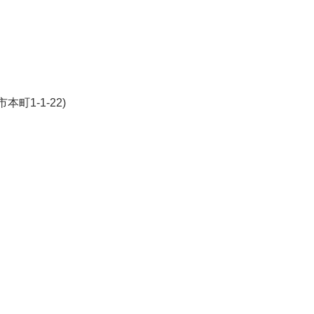
町1-1-22)
k
r
ail